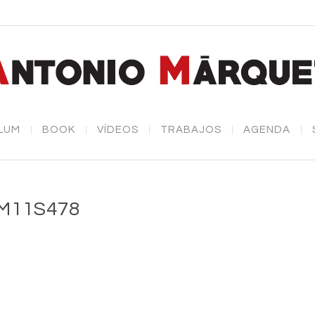
LUM
BOOK
VÍDEOS
TRABAJOS
AGENDA
M11S478