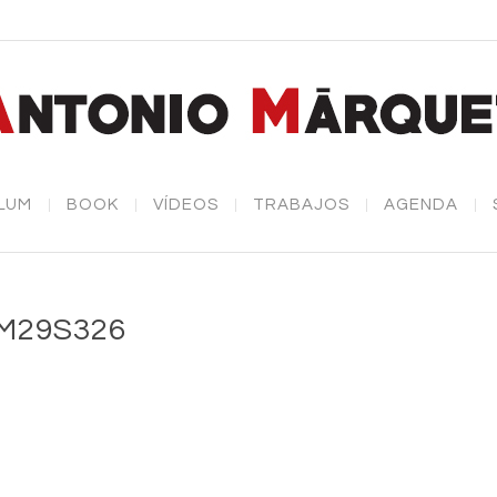
LUM
BOOK
VÍDEOS
TRABAJOS
AGENDA
M29S326